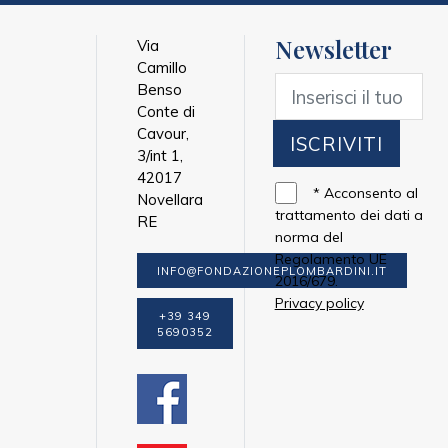
Newsletter
Via
Camillo
Benso
Conte di
Cavour,
ISCRIVITI
3/int 1,
42017
*
Acconsento al
Novellara
trattamento dei dati a
RE
norma del
Regolamento UE
INFO@FONDAZIONEPLOMBARDINI.IT
2016/679.
Privacy policy
+39 349
5690352