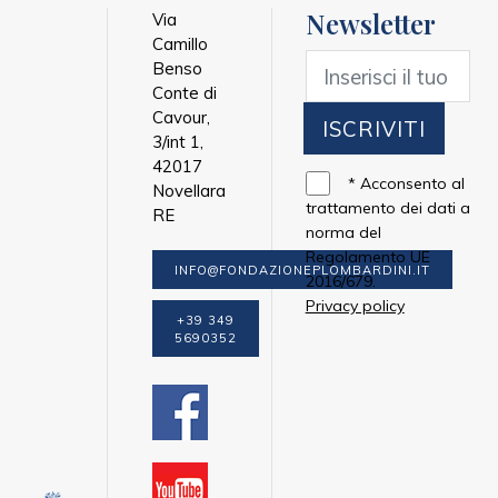
Newsletter
Via
Camillo
Benso
Conte di
Cavour,
ISCRIVITI
3/int 1,
42017
*
Acconsento al
Novellara
trattamento dei dati a
RE
norma del
Regolamento UE
INFO@FONDAZIONEPLOMBARDINI.IT
2016/679.
Privacy policy
+39 349
5690352